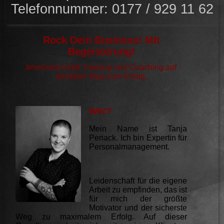
Telefonnummer: 0177 / 929 11 62
Rock Dein Business! Mit
Begeisterung!
time2rock heißt Training und Coaching auf
direktem Weg zum Erfolg.
Wer?
Mein
Name ist Tanja
Penack. Ich bin Expertin für
Personalmanagement.
Leidenschaft für die eigene
Arbeit zu empfinden, das ist
für mich der größte
Motivator und der sicherste
Weg zu maximalem Erfolg. Auf dieser