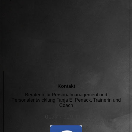
Kontakt
Beraterin für Personalmanagement und
Personalentwicklung Tanja E. Penack, Trainerin und
Coach
0177 / 929 1162