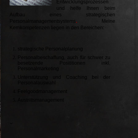
Entwicklungsprozessen
und helfe Ihnen beim
Aufbau eines strategischen
.
Personalmanagementsystems
Meine
Kernkompetenzen liegen in den Bereichen:
strategische Personalplanung
Personalbeschaffung, auch für schwer zu
besetzende Posititionen inkl.
Personalmarketing
Unterstützung und Coaching bei der
Personalauswahl
Feelgoodmanagement
Austrittsmanagement