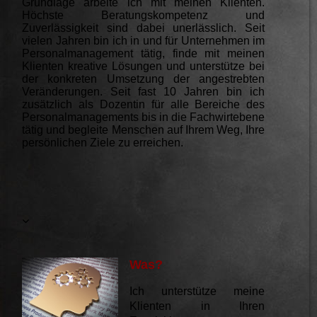
Grundlage arbeite ich mit meinen Klienten.
Höchste Beratungskompetenz und
Zuverlässigkeit sind dabei unerlässlich.
Seit
vielen Jahren bin ich in und für Unternehmen im
Personalmanagement tätig, finde mit meinen
Klienten kreative Lösungen und unterstütze bei
der konkreten Umsetzung der angestrebten
Veränderungen. Seit fast 10 Jahren bin ich
zusätzlich als Dozentin für alle Bereiche des
Personalmanagements bis in die Fachwirtebene
tätig und begleite Menschen auf Ihrem Weg, Ihre
persönlichen Ziele zu erreichen.
Was?
Ich unterstütze meine
Klienten in Ihren