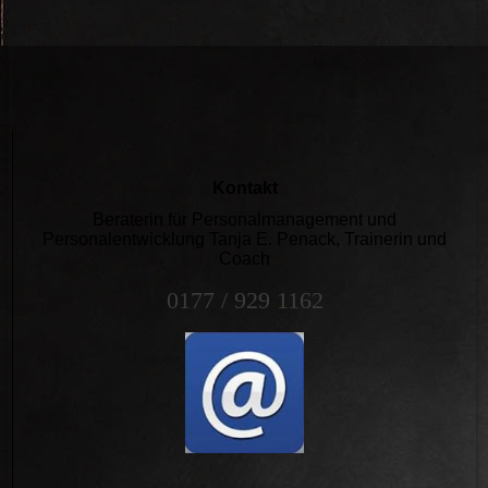
IMG_1384
Kontakt
Beraterin für Personalmanagement und
Personalentwicklung Tanja E. Penack, Trainerin und
Coach
0177 / 929 1162