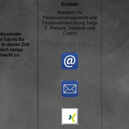
Kontakt
Beraterin für
Personalmanagement und
Personalentwicklung Tanja
E. Penack, Trainerin und
Coach
adiosender
 hat es für
0177 / 929 1162
in dieser Zeit
ich einige
emacht zu