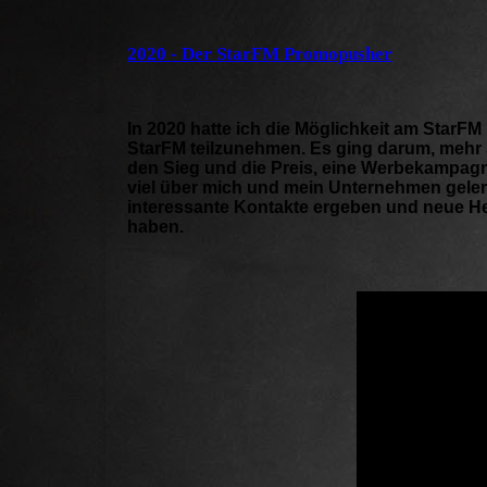
2020 - Der StarFM Promopusher
In 2020 hatte ich die Möglichkeit am Sta
StarFM teilzunehmen. Es ging darum, mehr 
den Sieg und die Preis, eine Werbekampagne 
viel über mich und mein Unternehmen geler
interessante Kontakte ergeben und neue He
haben.