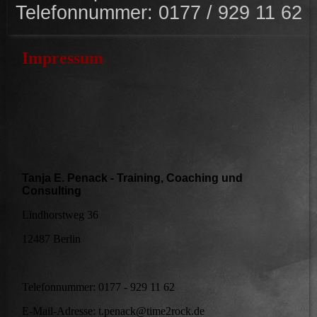
Telefonnummer: 0177 / 929 11 62
Impressum
Tanja E. Penack - Training, Coaching und
Consulting
Lindhorstweg 36
12487 Berlin
Telefonnummer: 0177 - 929 11 62
E-Mail-Adresse: t.penack@time2rock.de