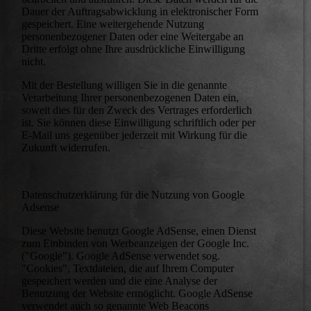
Dauer der Auftragsabwicklung in elektronischer Form
gespeichert. Eine weitergehende Nutzung
personenbezogener Daten oder eine Weitergabe an
Dritte erfolgt ohne Ihre ausdrückliche Einwilligung
nicht.
Mit der Bestellung willigen Sie in die genannte
Verarbeitung Ihrer personenbezogenen Daten ein,
soweit dies für den Zweck des Vertrages erforderlich
ist. Sie können diese Einwilligung schriftlich oder per
E-Mail uns gegenüber jederzeit mit Wirkung für die
Zukunft widerrufen.
Datenschutzerklärung für die Nutzung von Google
Adsense
Diese Website benutzt Google AdSense, einen Dienst
zum Einbinden von Werbeanzeigen der Google Inc.
("Google"). Google AdSense verwendet sog.
"Cookies", Textdateien, die auf Ihrem Computer
gespeichert werden und die eine Analyse der
Benutzung der Website ermöglicht. Google AdSense
verwendet auch so genannte Web Beacons