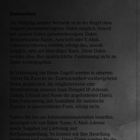
Datenschutz
Die Nutzung unserer Webseite ist in der Regel ohne
Angabe personenbezogener Daten möglich. Soweit
auf unseren Seiten personenbezogene Daten
(beispielsweise Name, Anschrift oder E-Mail-
Adressen) erhoben werden, erfolgt dies, soweit
möglich, stets auf freiwilliger Basis. Diese Daten
werden ohne Ihre ausdrückliche Zustimmung nicht an
Dritte weitergegeben.
In Verbindung mit Ihrem Zugriff werden in unserem
Server für Zwecke der Datensicherheit vorübergehend
Daten gespeichert, die möglicherweise eine
Identifizierung zulassen (zum Beispiel IP-Adresse,
Datum, Uhrzeit und Name der angeforderten Datei).
Eine Auswertung, mit Ausnahme für statistische
Zwecke in anonymisierter Form, erfolgt nicht.
Sollten Sie bei uns Informationsmaterialien bestellen,
benötigen wir von Ihnen Name, E-Mail-Adresse
sowie Angaben zur Lieferung und
Rechnungsstellung. So können wir Ihre Bestellung
bearbeiten und ausführen. Diese Daten werden für die