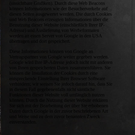
(unsichtbare Grafiken). Durch diese Web Beacons
können Informationen wie der Besucherverkehr auf
diesen Seiten ausgewertet werden. Die durch Cookies
und Web Beacons erzeugten Informationen über die
Benutzung dieser Website (einschließlich Ihrer IP-
Adresse) und Auslieferung von Werbeformaten
werden an einen Server von Google in den USA
übertragen und dort gespeichert.
Diese Informationen können von Google an
Vertragspartner von Google weiter gegeben werden.
Google wird Ihre IP-Adresse jedoch nicht mit anderen
von Ihnen gespeicherten Daten zusammenführen. Sie
können die Installation der Cookies durch eine
entsprechende Einstellung Ihrer Browser Software
verhindern; wir weisen Sie jedoch darauf hin, dass Sie
in diesem Fall gegebenenfalls nicht sämtliche
Funktionen dieser Website voll umfänglich nutzen
können. Durch die Nutzung dieser Website erklären
Sie sich mit der Bearbeitung der über Sie erhobenen
Daten durch Google in der zuvor beschriebenen Art
und Weise und zu dem zuvor benannten Zweck
einverstanden.