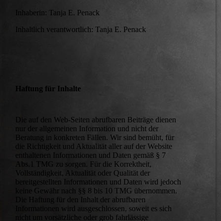
Inhaberin: Tanja E. Penack
Inhaltlich verantwortlich: Tanja E. Penack
Haftung für Inhalte
Die auf den Web-Seiten abrufbaren Beiträge dienen
nur der allgemeinen Information und nicht der
Beratung in konkreten Fällen. Wir sind bemüht, für
die Richtigkeit und Aktualität aller auf der Website
enthaltenen Informationen und Daten gemäß § 7
Abs.1 TMG zu sorgen. Für die Korrektheit,
Vollständigkeit, Aktualität oder Qualität der
bereitgestellten Informationen und Daten wird jedoch
keine Gewähr nach §§ 8 bis 10 TMG übernommen.
Die Haftung für den Inhalt der abrufbaren
Informationen wird ausgeschlossen, soweit es sich
nicht um vorsätzliche oder grob fahrlässige