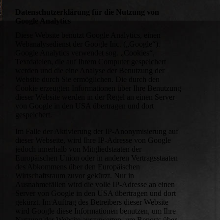
Datenschutzerklärung für die Nutzung von
Google Analytics
Diese Website benutzt Google Analytics, einen
Webanalysedienst der Google Inc. („Google“).
Google Analytics verwendet sog. „Cookies“,
Textdateien, die auf Ihrem Computer gespeichert
werden und die eine Analyse der Benutzung der
Website durch Sie ermöglichen. Die durch den
Cookie erzeugten Informationen über Ihre Benutzung
dieser Website werden in der Regel an einen Server
von Google in den USA übertragen und dort
gespeichert.
Im Falle der Aktivierung der IP-Anonymisierung auf
dieser Webseite, wird Ihre IP-Adresse von Google
jedoch innerhalb von Mitgliedstaaten der
Europäischen Union oder in anderen Vertragsstaaten
des Abkommens über den Europäischen
Wirtschaftsraum zuvor gekürzt. Nur in
Ausnahmefällen wird die volle IP-Adresse an einen
Server von Google in den USA übertragen und dort
gekürzt. Im Auftrag des Betreibers dieser Website
wird Google diese Informationen benutzen, um Ihre
Nutzung der Website auszuwerten, um Reports über