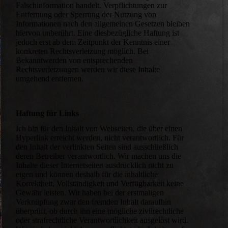
Falschinformation handelt. Verpflichtungen zur
Entfernung oder Sperrung der Nutzung von
Informationen nach den allgemeinen Gesetzen bleiben
hiervon unberührt. Eine diesbezügliche Haftung ist
jedoch erst ab dem Zeitpunkt der Kenntnis einer
konkreten Rechtsverletzung möglich. Bei
Bekanntwerden von entsprechenden
Rechtsverletzungen werden wir diese Inhalte
umgehend entfernen.
Haftung für Links
Ich bin für den Inhalt von Webseiten, die über einen
Hyperlink erreicht werden, nicht verantwortlich. Für
den Inhalt der verlinkten Seiten sind ausschließlich
deren Betreiber verantwortlich. Wir machen uns die
Inhalte dieser Internetseiten ausdrücklich nicht zu
eigen und können deshalb für die inhaltliche
Korrektheit, Vollständigkeit und Verfügbarkeit keine
Gewähr leisten. Wir haben bei der erstmaligen
Verknüpfung zwar den fremden Inhalt daraufhin
überprüft, ob durch ihn eine mögliche zivilrechtliche
oder strafrechtliche Verantwortlichkeit ausgelöst wird.