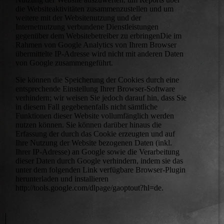
die Websiteaktivitäten zusammenzustellen und um
weitere mit der Websitenutzung und der
Internetnutzung verbundene Dienstleistungen
gegenüber dem Websitebetreiber zu erbringenDie im
Rahmen von Google Analytics von Ihrem Browser
übermittelte IP-Adresse wird nicht mit anderen Daten
von Google zusammengeführt.
Sie können die Speicherung der Cookies durch eine
entsprechende Einstellung Ihrer Browser-Software
verhindern; wir weisen Sie jedoch darauf hin, dass Sie
in diesem Fall gegebenenfalls nicht sämtliche
Funktionen dieser Website vollumfänglich werden
nutzen können. Sie können darüber hinaus die
Erfassung der durch das Cookie erzeugten und auf
Ihre Nutzung der Website bezogenen Daten (inkl.
Ihrer IP-Adresse) an Google sowie die Verarbeitung
dieser Daten durch Google verhindern, indem sie das
unter dem folgenden Link verfügbare Browser-Plugin
herunterladen und installieren
http://tools.google.com/dlpage/gaoptout?hl=de.