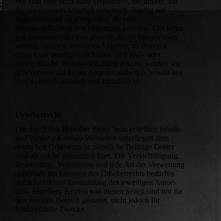
Wir sind aber nicht dazu verpflichtet, die Inhalte, auf
die wir unserem Angebot verweisen, ständig auf
Veränderungen zu überprüfen, die eine
Verantwortlichkeit neu begründen könnten. Erst wenn
wir feststellen oder von anderen darauf hingewiesen
werden, dass ein konkretes Angebot, zu dem wir
einen Link bereitgestellt haben, eine zivil- oder
strafrechtliche Verantwortlichkeit auslöst, werden wir
den Verweis auf dieses Angebot aufheben, soweit uns
dies technisch möglich und zumutbar ist.
Urheberrecht
Die durch den Betreiber dieser Seite erstellten Inhalte
und Werke auf diesen Webseiten unterliegen dem
deutschen Urheberrecht. Sämtliche Beiträge Dritter
sind als solche gekennzeichnet. Die Vervielfältigung,
Bearbeitung, Verbreitung und jede Art der Verwertung
außerhalb der Grenzen des Urheberrechts bedürfen
der schriftlichen Zustimmung des jeweiligen Autors
bzw. Erstellers. Kopien von diesen Seiten sind nur für
den privaten Bereich gestattet, nicht jedoch für
kommerzielle Zwecke.